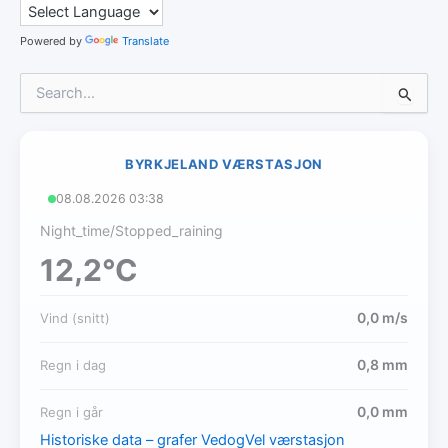
Powered by
Translate
S
e
a
r
c
BYRKJELAND VÆRSTASJON
h
08.08.2026 03:38
f
o
Night_time/Stopped_raining
r
12,2
°C
:
0,0
m/s
Vind (snitt)
0,8
mm
Regn i dag
0,0
mm
Regn i går
Historiske data – grafer
VedogVel værstasjon